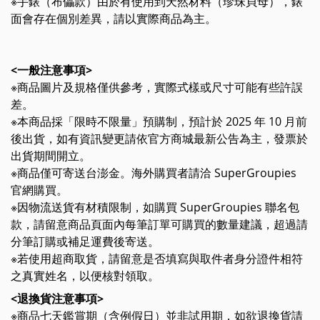
※手錶（布儡款）由於有使用到天然材料（珍珠貝母），錶
面會存在個別差異，請以實際商品為主。
<一般注意事項>
※商品圖片及規格僅供參考，實際式樣或尺寸可能有些許誤
差。
※本商品採「限時不限量」預購制，預計於 2025 年 10 月前
後出貨，如有資訊變更請依官方商城最新公告為主，發票於
出貨期間開立。
※商品僅可寄送台澎金。海外購買者請洽 SuperGroupies
官網購買。
※因物流送貨有材積限制，如購買 SuperGroupies 聯名包
款，請留意商品頁面內每筆訂單可購買的數量建議，超過請
分筆訂購或補足運費後寄送。
※若使用超商取貨，請留意是否填寫與取件者身分證件相符
之真實姓名，以便核對領取。
<退換貨注意事項>
※商品七天鑑賞期（含例假日）並非試用期，如欲退換貨請