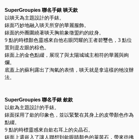
SuperGroupies 聯名手錶 啖天款
以啖天為主題設計的手錶。
錶面巧妙地融入啖天所穿的華麗服飾。
錶面的外圈圍繞著啖天胸前象徵盟約的紋身。
9 點的時標顏色靈感來自他右眼閃耀的王者碧璽色，3 點位
置則是左眼的棕色。
錶面上的金色點綴，展現了與太陽城城主相符的華麗與絢
爛。
底蓋上的蘇利露出了淘氣的表情，啖天就是拿這樣的牠沒辦
法。
SuperGroupies 聯名手錶 歛款
以歛為主題設計的手錶。
錶面採用了歛的印象色，並以緊繫在其身上的皮帶顏色作為
點綴。
9 點的時標靈感來自歛右耳上的尖晶石。
錶面上還嵌入了讓人聯想到歛眼睛顏色的萊茵石，帶來彷彿