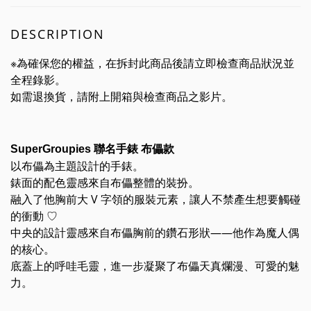
DESCRIPTION
※為確保您的權益，在拆封此商品後請立即檢查商品狀況並
全程錄影。
如需退換貨，請附上開箱與檢查商品之影片。
SuperGroupies 聯名手錶 布儡
款
以布儡為主題設計的手錶。
錶面的配色靈感來自布儡整體的裝扮。
融入了他胸前大 V 字領的服裝元素，讓人不禁產生想要觸碰
的衝動 ♡
中央的設計靈感來自布儡胸前的鑽石形狀——他作為魔人偶
的核心。
底蓋上的呼哇毛靈，進一步凝聚了布儡天真爛漫、可愛的魅
力。