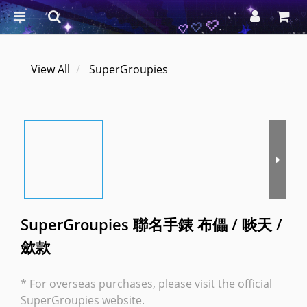
View All
SuperGroupies
SuperGroupies 聯名手錶 布儡 / 啖天 /
歛款
* For overseas purchases, please visit the official 
SuperGroupies website.