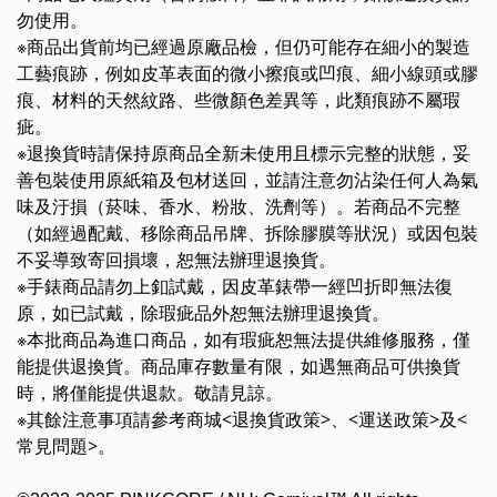
勿使用。
※商品出貨前均已經過原廠品檢，但仍可能存在細小的製造
工藝痕跡，例如皮革表面的微小擦痕或凹痕、細小線頭或膠
痕、材料的天然紋路、些微顏色差異等，此類痕跡不屬瑕
疵。
※退換貨時請保持原商品全新未使用且標示完整的狀態，妥
善包裝使用原紙箱及包材送回，並請注意勿沾染任何人為氣
味及汙損（菸味、香水、粉妝、洗劑等）。若商品不完整
（如經過配戴、移除商品吊牌、拆除膠膜等狀況）或因包裝
不妥導致寄回損壞，恕無法辦理退換貨。
※手錶商品請勿上釦試戴，因皮革錶帶一經凹折即無法復
原，如已試戴，除瑕疵品外恕無法辦理退換貨。
※本批商品為進口商品，如有瑕疵恕無法提供維修服務，僅
能提供退換貨。商品庫存數量有限，如遇無商品可供換貨
時，將僅能提供退款。敬請見諒。
※其餘注意事項請參考商城<退換貨政策>、<運送政策>及<
常見問題>。