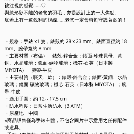
被注視的感覺……♡
與歛形影不離的老爸的羽毛，亦是設計上的一大焦點。
底蓋上有一道銳利的視線……老爸一定會時刻守護著歛的！
・
規格：手錶 x1 隻，錶殼約 28 x 23 mm、錶面直徑約 18
mm、腕帶寬約 8 mm
・主要材質
（布儡）
：錶殼-鋅合金；錶面-珍珠貝母、黃
銅、水晶玻璃；鏡面-礦物玻璃；機芯-石英
（
日本製
MIYOTA
）
；腕帶-牛皮
・
主要材質
（啖天、歛）
：錶殼-鋅合金；錶面-黃銅、水晶
玻璃；鏡面-礦物玻璃；機芯-石英
（
日本製 MIYOTA
）
；腕
帶-牛皮
・適用手圍：約 12～17.5 cm
・防水程度：日常生活防水（3 ATM）
・原產地：中國
※商品販售僅為手錶主體，不包含圖片中示意用之任何配件
或道具。