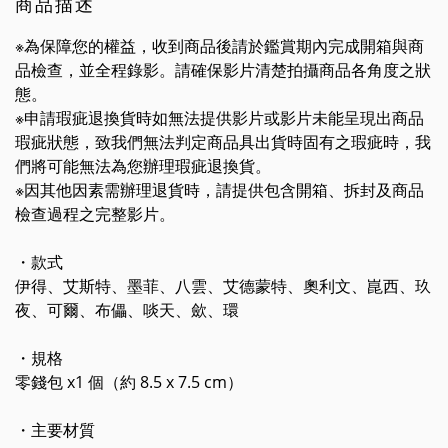
商品描述
※為保障您的權益，收到商品後請於鑑賞期內完成開箱與商
品檢查，並全程錄影。請確保影片清楚拍攝商品各角度之狀
態。
※申請瑕疵退換貨時如無法提供影片或影片未能呈現出商品
瑕疵狀態，致我們無法判定商品具出貨時固有之瑕疵時，我
們將可能無法為您辦理瑕疵退換貨。
※因其他因素需辦理退貨時，請提供包含開箱、拆封及商品
檢查過程之完整影片。
・款式
伊得、艾斯特、墨菲、八雲、艾德蒙特、奧利文、崑西、玖
夜、可爾、布儡、啖天、歛、環
・規格
零錢包 x1 個（約 8.5 x 7.5 cm）
・主要材質