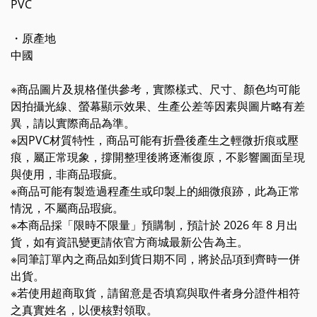
PVC
・原產地
中國
※商品圖片及規格僅供參考，實際樣式、尺寸、顏色均可能
因拍攝光線、螢幕顯示效果、生產公差等因素與圖片略有差
異，請以實際商品為準。
※因PVC材質特性，商品可能有折疊後產生之輕微折痕或壓
痕，屬正常現象，撐開整理後將逐漸復原，不影響圖面呈現
與使用，非商品瑕疵。
※商品可能有製造過程產生或印製上的細微痕跡，此為正常
情況，不屬商品瑕疵。
※本商品採「限時不限量」預購制，預計於 2026 年 8 月出
貨，如有資訊變更請依官方商城最新公告為主。
※同筆訂單內之商品如到貨日期不同，將於品項到齊時一併
出貨。
※若使用超商取貨，請留意是否填寫與取件者身分證件相符
之真實姓名，以便核對領取。