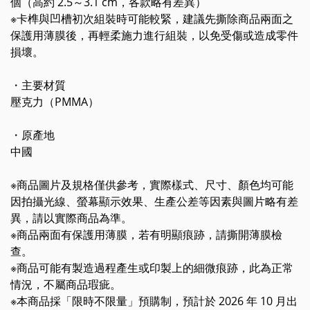
個（高約 2.5～3.1 cm，各款略有差異）
※卡榫與凹槽初次組裝時可能較緊，建議先撕除商品兩面之
保護用薄膜後，再輕柔施力進行組裝，以免受傷或造成零件
損壞。
・主要材質
壓克力（PMMA）
・原產地
中國
※商品圖片及規格僅供參考，實際樣式、尺寸、顏色均可能
因拍攝光線、螢幕顯示效果、生產公差等因素與圖片略有差
異，請以實際商品為準。
※商品兩面有保護用薄膜，若有明顯痕跡，請撕開薄膜檢
查。
※商品可能有製造過程產生或印製上的細微痕跡，此為正常
情況，不屬商品瑕疵。
※本商品採「限時不限量」預購制，預計於 2026 年 10 月出