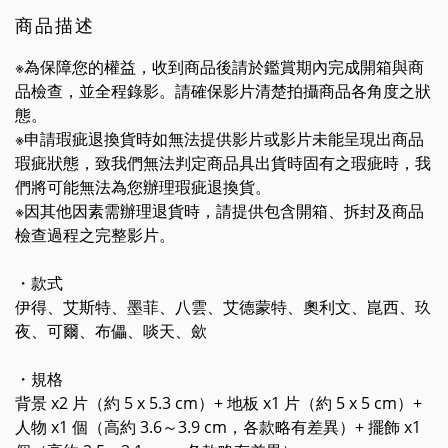
商品描述
※為保障您的權益，收到商品後請於鑑賞期內完成開箱與商
品檢查，並全程錄影。請確保影片清楚拍攝商品各角度之狀
態。
※申請瑕疵退換貨時如無法提供影片或影片未能呈現出商品
瑕疵狀態，致我們無法判定商品具出貨時固有之瑕疵時，我
們將可能無法為您辦理瑕疵退換貨。
※因其他因素需辦理退貨時，請提供包含開箱、拆封及商品
檢查過程之完整影片。
・款式
伊得、艾斯特、墨菲、八雲、艾德蒙特、奧利文、崑西、玖
夜、可爾、布儡、啖天、歛
・規格
背景 x2 片（約 5 x 5.3 cm）+ 地板 x1 片（約 5 x 5 cm）+
人物 x1 個（高約 3.6～3.9 cm，各款略有差異）+ 擺飾 x1